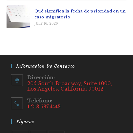
Qué significa la fecha de prioridad en un
caso migratorio
JULY 16, 2026
Información De Contacto
Dirección:
205 South Broadway, Suite 1000,
Los Angeles, California 90012
Teléfono:
1.213.687.4443
Síganos