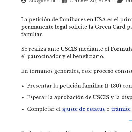
Abogado.la
October 30, 2025
In
La
petición de familiares en USA
es el pri
permanente legal
solicite la
Green Card
pa
familiar.
Se realiza ante
USCIS
mediante el
Formula
el patrocinador y el beneficiario.
En términos generales, este proceso consis
Presentar la
petición familiar (I-130)
con 
Esperar la
aprobación de USCIS
y la
disp
Completar el
ajuste de estatus
o
trámite