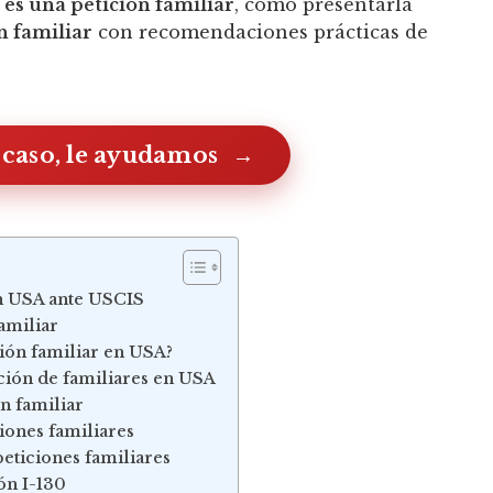
 es una petición familiar
, cómo presentarla
n familiar
con recomendaciones prácticas de
 caso, le ayudamos
n USA ante USCIS
amiliar
ión familiar en USA?
ción de familiares en USA
n familiar
ciones familiares
peticiones familiares
ón I-130