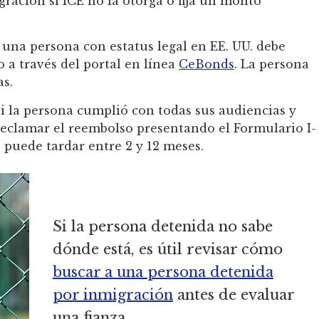
gración si ICE no la otorga o fija un monto
una persona con estatus legal en EE. UU. debe
 a través del portal en línea
CeBonds
. La persona
as.
i la persona cumplió con todas sus audiencias y
reclamar el reembolso presentando el Formulario I-
so puede tardar entre 2 y 12 meses.
Si la persona detenida no sabe
dónde está, es útil revisar cómo
buscar a una persona detenida
por inmigración
antes de evaluar
una fianza.