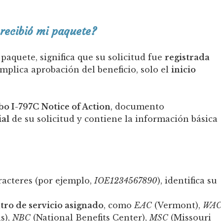
 recibió mi paquete?
aquete, significa que su solicitud fue
registrada
implica aprobación del beneficio, solo el
inicio
bo I-797C Notice of Action
, documento
ial
de su solicitud y contiene la información básica
acteres (por ejemplo,
IOE1234567890
), identifica su
tro de servicio asignado
, como
EAC
(Vermont),
WA
s),
NBC
(National Benefits Center),
MSC
(Missouri