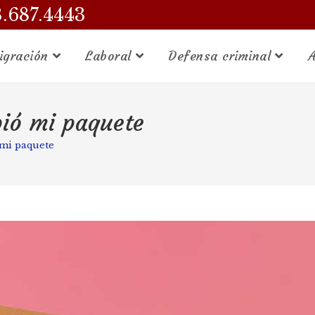
3.687.4443
igración
Laboral
Defensa criminal
A
bió mi paquete
 mi paquete