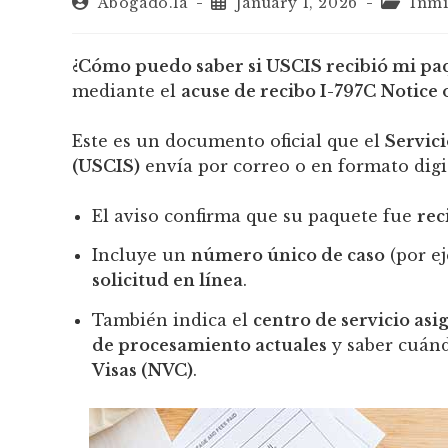
Abogado.la
January 1, 2026
Inmi
¿Cómo puedo saber si USCIS recibió mi pa
mediante el
acuse de recibo I-797C Notice 
Este es un documento oficial que el
Servic
(USCIS)
envía por correo o en formato digit
El aviso confirma que su paquete fue
rec
Incluye un
número único de caso
(por e
solicitud en línea
.
También indica el
centro de servicio as
de procesamiento actuales
y saber cuánd
Visas (NVC)
.