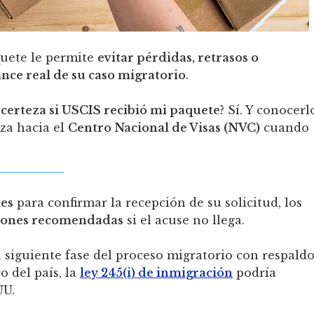
quete le permite
evitar pérdidas, retrasos o
nce real de su caso migratorio
.
erteza si USCIS recibió mi paquete?
Sí. Y conocerl
nza hacia el
Centro Nacional de Visas (NVC)
cuando
les
para confirmar la recepción de su solicitud, los
iones recomendadas
si el acuse no llega.
siguiente fase del proceso migratorio con respald
o del país, la
ley 245(i) de inmigración
podría
UU.