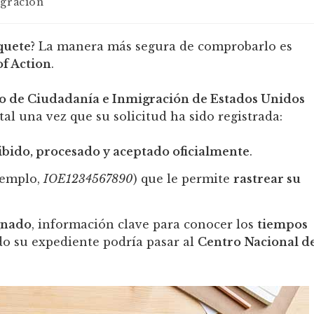
gración
quete?
La manera más segura de comprobarlo es
of Action
.
io de Ciudadanía e Inmigración de Estados Unidos
al una vez que su solicitud ha sido registrada:
ibido, procesado y aceptado oficialmente
.
jemplo,
IOE1234567890
) que le permite
rastrear su
ignado
, información clave para conocer los
tiempos
o su expediente podría pasar al
Centro Nacional d