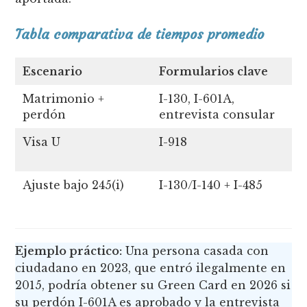
Tabla comparativa de tiempos promedio
Escenario
Formularios clave
T
Matrimonio +
I-130, I-601A,
2
perdón
entrevista consular
Visa U
I-918
5
a
Ajuste bajo 245(i)
I-130/I-140 + I-485
1
Ejemplo práctico:
Una persona casada con
ciudadano en 2023, que entró ilegalmente en
2015, podría obtener su Green Card en 2026 si
su perdón I-601A es aprobado y la entrevista