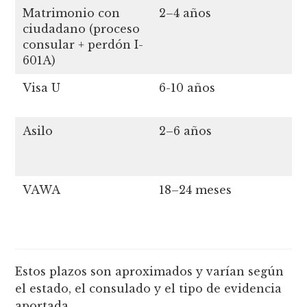
Matrimonio con
2–4 años
I
ciudadano (proceso
p
consular + perdón I-
c
601A)
Visa U
6-10 años
H
1
Asilo
2–6 años
R
a
c
VAWA
18–24 meses
D
c
Estos plazos son aproximados y varían según
el estado, el consulado y el tipo de evidencia
aportada.