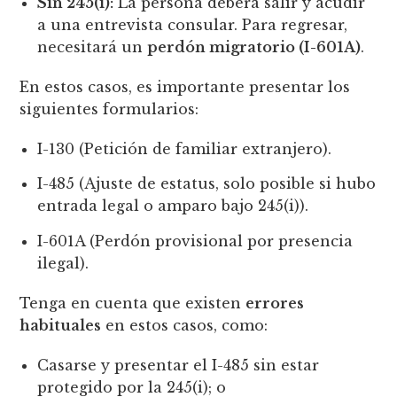
Sin 245(i):
La persona deberá salir y acudir
a una entrevista consular. Para regresar,
necesitará un
perdón migratorio (I-601A)
.
En estos casos, es importante presentar los
siguientes formularios:
I-130 (Petición de familiar extranjero).
I-485 (Ajuste de estatus, solo posible si hubo
entrada legal o amparo bajo 245(i)).
I-601A (Perdón provisional por presencia
ilegal).
Tenga en cuenta que existen
errores
habituales
en estos casos, como:
Casarse y presentar el I-485 sin estar
protegido por la 245(i); o