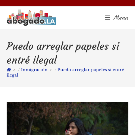
Menu
Puedo arreglar papeles si
entré ilegal
>
Inmigración
>
Puedo arreglar papeles si entré
ilegal