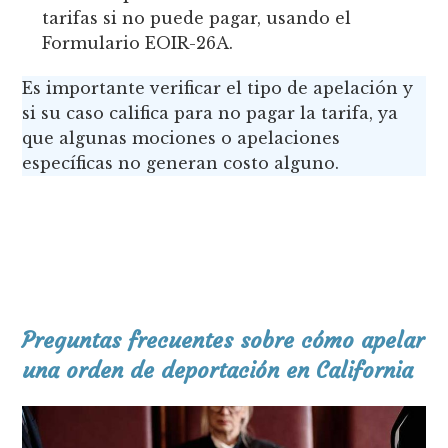
tarifas si no puede pagar, usando el
Formulario EOIR-26A.
Es importante verificar el tipo de apelación y
si su caso califica para no pagar la tarifa, ya
que algunas mociones o apelaciones
específicas no generan costo alguno.
Preguntas frecuentes sobre cómo apelar
una orden de deportación en California