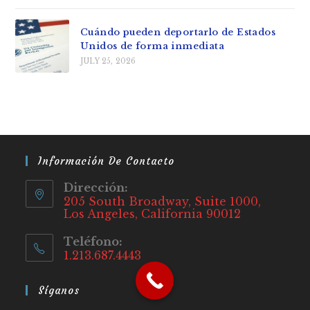
Cuándo pueden deportarlo de Estados
Unidos de forma inmediata
JULY 25, 2026
Información De Contacto
Dirección:
205 South Broadway, Suite 1000,
Los Angeles, California 90012
Teléfono:
1.213.687.4443
Síganos