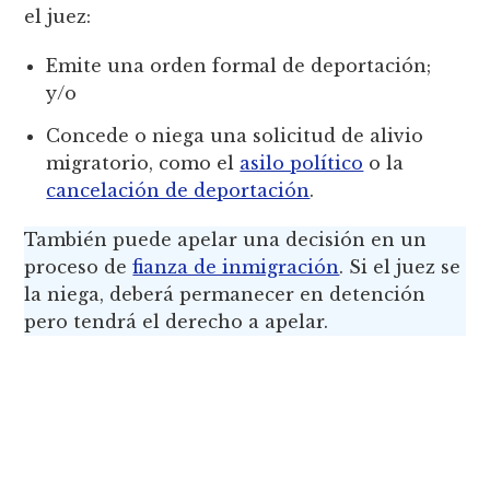
el juez:
Emite una orden formal de deportación;
y/o
Concede o niega una solicitud de alivio
migratorio, como el
asilo político
o la
cancelación de deportación
.
También puede apelar una decisión en un
proceso de
fianza de inmigración
. Si el juez se
la niega, deberá permanecer en detención
pero tendrá el derecho a apelar.