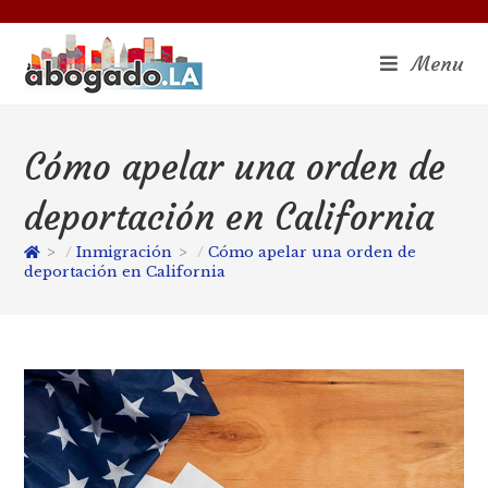
Menu
Cómo apelar una orden de
deportación en California
>
Inmigración
>
Cómo apelar una orden de
deportación en California