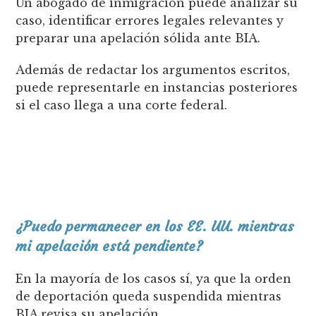
Un abogado de inmigración puede analizar su
caso, identificar errores legales relevantes y
preparar una apelación sólida ante BIA.
Además de redactar los argumentos escritos,
puede representarle en instancias posteriores
si el caso llega a una corte federal.
¿Puedo permanecer en los EE. UU. mientras
mi apelación está pendiente?
En la mayoría de los casos sí, ya que la orden
de deportación queda suspendida mientras
BIA revisa su apelación.