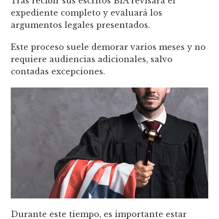
Tras recibir sus escritos BIA revisará el
expediente completo y evaluará los
argumentos legales presentados.
Este proceso suele demorar varios meses y no
requiere audiencias adicionales, salvo
contadas excepciones.
Durante este tiempo, es importante estar