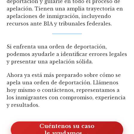
deportación y guiarle en todo el proceso de
apelación. Tienen una amplia trayectoria en
apelaciones de inmigración, incluyendo
recursos ante BIA y tribunales federales.
Si enfrenta una orden de deportación,
podemos ayudarle a identificar errores legales
y presentar una apelación sólida.
Ahora ya está más preparado sobre cómo se
apela una orden de deportación. Llámenos
hoy mismo o contáctenos, representamos a
los inmigrantes con compromiso, experiencia
y resultados.
Cuéntenos su caso, le ayudamos