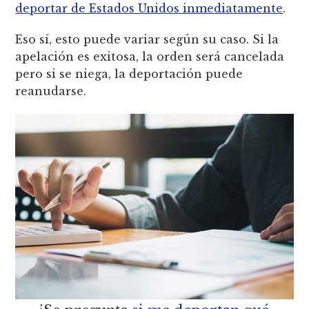
deportar de Estados Unidos inmediatamente
.
Eso sí, esto puede variar según su caso. Si la
apelación es exitosa, la orden será cancelada
pero si se niega, la deportación puede
reanudarse.