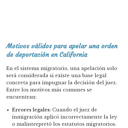
Motivos válidos para apelar una orden
de deportación en California
En el sistema migratorio, una apelación solo
será considerada si existe una base legal
concreta para impugnar la decisión del juez.
Entre los motivos más comunes se
encuentran:
Errores legales:
Cuando el juez de
inmigración aplicó incorrectamente la ley
o malinterpretó los estatutos migratorios.