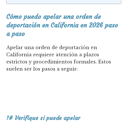
Cómo puedo apelar una orden de
deportación en California en 2026 paso
a paso
Apelar una orden de deportación en
California requiere atención a plazos
estrictos y procedimientos formales. Estos
suelen ser los pasos a seguir:
1# Verifique si puede apelar